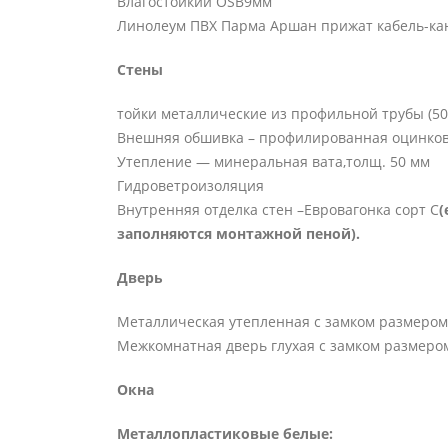
Влагостойкий OSB9мм
Линолеум ПВХ Парма Аршан прижат кабель-ка
Стены
тойки металлические из профильной трубы (50
Внешняя обшивка – профилированная оцинкова
Утепление — минеральная вата,толщ. 50 мм
Гидроветроизоляция
Внутренняя отделка стен –Евровагонка сорт С
(
заполняются монтажной пеной).
Дверь
Металлическая утепленная с замком размером
Межкомнатная дверь глухая с замком размером
Окна
Металлопластиковые белые: