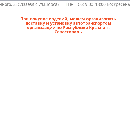
нного, 32с2(заезд с ул.Щорса)
Пн – Сб: 9:00–18:00 Воскресен
При покупке изделий, можем организовать
доставку и установку автотранспортом
организации по Республике Крым и г.
Севастополь