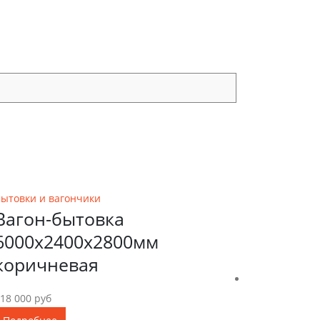
6000х2400х2800
ытовки и вагончики
Вагон-бытовка
6000х2400х2800мм
коричневая
18 000
руб