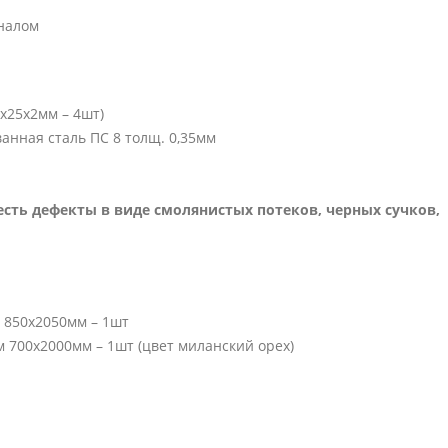
налом
х25х2мм – 4шт)
нная сталь ПС 8 толщ. 0,35мм
есть дефекты в виде смолянистых потеков, черных сучков,
 850х2050мм – 1шт
 700х2000мм – 1шт (цвет миланский орех)