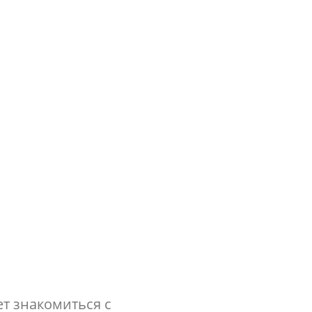
модульные здания
ски
трого старта работы магазина или
или фруктами
т знакомиться с