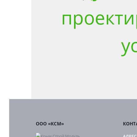
проекти
у
ООО «КСМ»
КОНТ
АДРЕС