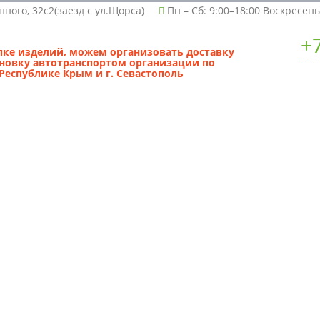
нного, 32с2(заезд с ул.Щорса)
Пн – Сб: 9:00–18:00 Воскресен
+
пке изделий, можем организовать доставку
ановку автотранспортом организации по
Республике Крым и г. Севастополь