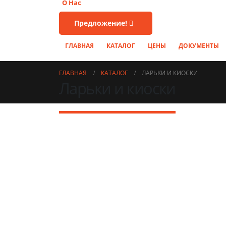
О Нас
Предложение!
ГЛАВНАЯ
КАТАЛОГ
ЦЕНЫ
ДОКУМЕНТЫ
ГЛАВНАЯ
КАТАЛОГ
ЛАРЬКИ И КИОСКИ
Ларьки и киоски
Дачные домики
Ларь
Бытовки и вагончики
Блок