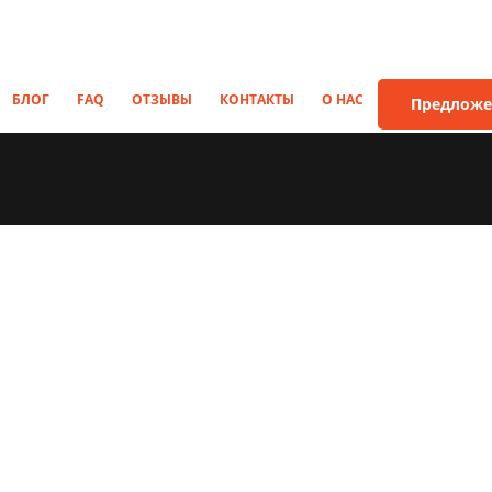
БЛОГ
FAQ
ОТЗЫВЫ
КОНТАКТЫ
О НАС
Предложе
ки и киоски
Мобильные офисы
-контейнеры
Бытовки сантехниче