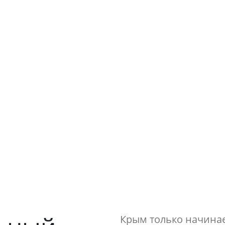
рговые ларьки и кио
оски для торговли - оптимальное решение для быс
торговли цветами, бытовыми товарами, овощами 
Крым только начинае