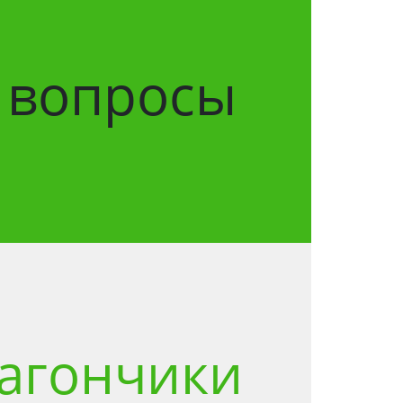
ь вопросы
агончики