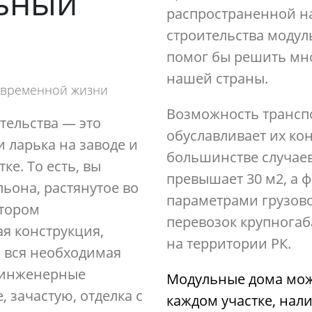
льный
распространенной на
строительства модул
помог бы решить м
нашей страны.
овременной жизни
Возможность трансп
тельства — это
обуславливает их ко
и ларька на заводе и
большинстве случаев
ке. То есть, вы
превышает 30 м2, а 
льона, растянутое во
параметрами грузов
отором
перевозок крупногаб
я конструкция,
на территории РК.
и вся необходимая
 инженерные
Модульные дома мож
 зачастую, отделка с
каждом участке, нали