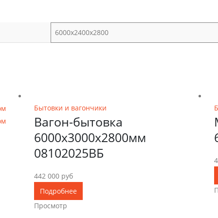
6000х2400х2800
6000х3000х2800
Бытовки и вагончики
Б
Вагон-бытовка
6000х3000х2800мм
08102025ВБ
4
442 000
руб
Подробнее
Просмотр