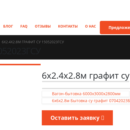
БЛОГ
FAQ
ОТЗЫВЫ
КОНТАКТЫ
О НАС
Предложе
6Х2.4Х2.8М ГРАФИТ СУ 15052023ГСУ
5052023ГСУ
6х2.4х2.8м графит с
Вагон-бытовка 6000х3000х2800мм
6х6х2.8м Бытовка су графит 07042023
Оставить заявку