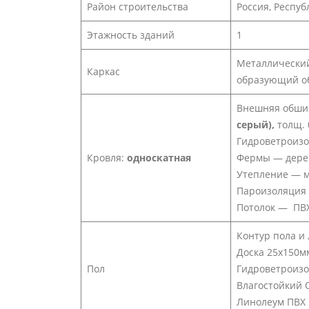
Район строительства
Россия, Респуб
Этажность зданий
1
Металлический
Каркас
образующий об
Внешняя обши
серый),
толщ. 
Гидроветроиз
Кровля:
односкатная
Фермы — дере
Утепление — м
Пароизоляция
Потолок — ПВХ
Контур пола и
Доска 25х150м
Пол
Гидроветроиз
Влагостойкий 
Линолеум ПВХ 