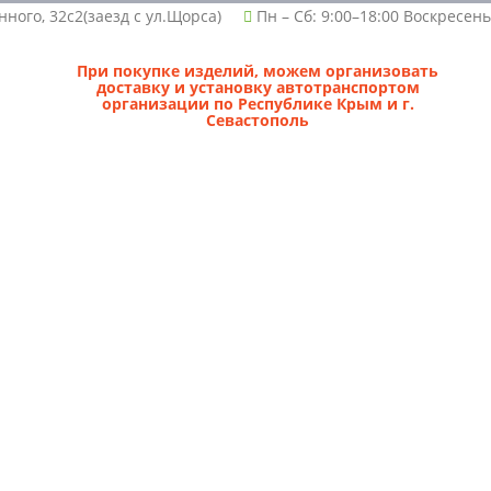
нного, 32с2(заезд с ул.Щорса)
Пн – Сб: 9:00–18:00 Воскресен
При покупке изделий, можем организовать
доставку и установку автотранспортом
организации по Республике Крым и г.
Севастополь