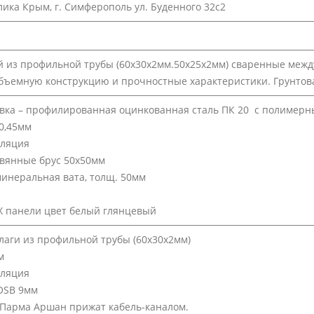
лика Крым, г. Симферополь ул. Буденного 32с2
 из профильной трубы (60х30х2мм.50х25х2мм) сваренные межд
ъемную конструкцию и прочностные характеристики. Грунтов
вка – профилированная оцинкованная сталь ПК 20 с полимер
0,45мм
оляция
вянные брус 50х50мм
инеральная вата, толщ. 50мм
 панели цвет белый глянцевый
 лаги из профильной трубы (60х30х2мм)
м
оляция
OSB 9мм
Парма Аршан прижат кабель-каналом.