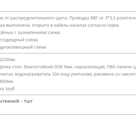
 от распределительного щита. Проводка ВВГ нг 3*2,5 розеточна
ка выполнена, открыто в кабель-каналах согласно норм.
войные с заземлением) схема
етодиодный схема
одноклавишный схема
х2250мм
делка стен: Влагостойкий OSB 9мм, пароизоляция, ПВХ панели 
нитаз, водонагреватель 50л (над унитазом), раковина со смеси
х800мм
ка труб
ытяжной – 1шт