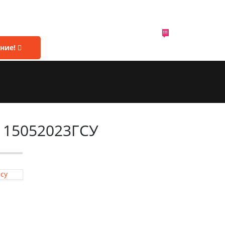
!!!
ние!
у 15052023ГСУ
Бсу