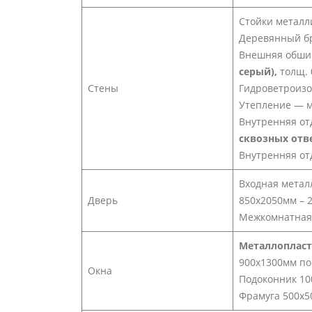
Стойки металл
Деревянный б
Внешняя обшив
серый),
толщ. 
Стены
Гидроветроиз
Утепление — м
Внутренняя отд
сквозных отв
Внутренняя отд
Входная метал
Дверь
850х2050мм – 
Межкомнатная 
Металлопласт
900х1300мм по
Окна
Подоконник 1
Фрамуга 500х5