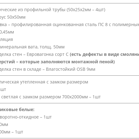
ические из профильной трубы (50х25х2мм – 4шт)
рус 50х50мм
ка – профилированная оцинкованная сталь ПС 8 с полимерн
0,45мм
оляция
инеральная вата, толщ. 50мм
елка стен – Евровагонка сорт С
(есть дефекты в виде смолян
ерстий – которые заполняются монтажной пеной)
елка стен в складе – Влагостойкий OSB 9мм
лическая утепленная с замком размером
2шт
светлая с замком размером 700х2000мм – 1шт
иковые белые:
воротно-откидное – 1шт
00мм
00мм – 1шт