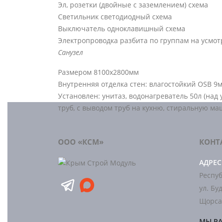
Эл, розетки (двойные с заземлением) схема
Светильник светодиодный схема
Выключатель одноклавишный схема
Электропроводка разбита по группам на усмо
Санузел
Размером 8100х2800мм
Внутренняя отделка стен: влагостойкий OSB 9
Установлен: унитаз, водонагреватель 50л (над
труб, с выводом труб на кухню, стиральную ма
ООО «КСМ»
КОНТ
АДРЕС
Респуб
ул. Бу
Щорса
МЫ Р