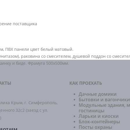
трение поставщика
мм, ПВХ панели цвет белый матовый.
 унитазом), раковина со смесителем, душевой поддон со смесит
шинку и биде. Фрамуга 500х500мм.
АКТЫ
КАК ПРОЕХАТЬ
Дачные домики
Бытовки и вагончики
лика Крым, г. Симферополь,
Модульные здания, 
денного 32с2 (заезд с ул.
гостиницы
Ларьки и киоски
)
Блок-контейнеры
Посты охраны
АБОТАЕМ