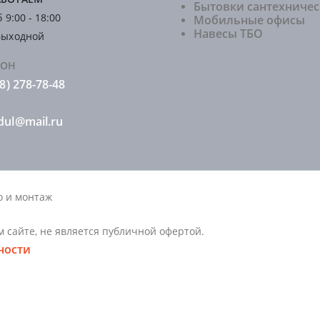
Бытовки сантехниче
 9:00 - 18:00
Мобильные офисы
Навесы ТБО
Выходной
ФОН
8) 278-78-48
ul@mail.ru
о и монтаж
 сайте, не является публичной офертой.
ности