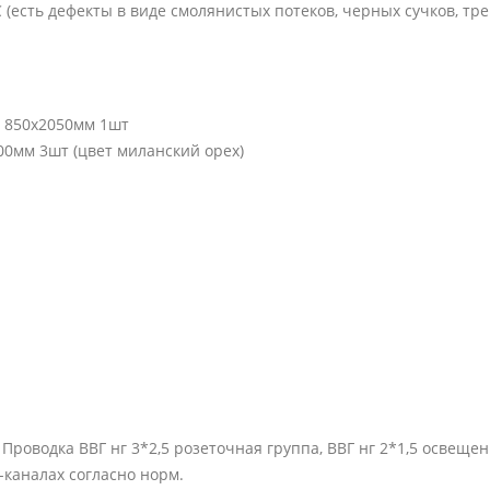
 (есть дефекты в виде смолянистых потеков, черных сучков, тр
 850х2050мм 1шт
0мм 3шт (цвет миланский орех)
роводка ВВГ нг 3*2,5 розеточная группа, ВВГ нг 2*1,5 освещен
-каналах согласно норм.