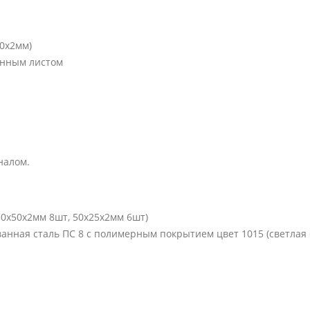
30х2мм)
анным листом
налом.
0х50х2мм 8шт, 50х25х2мм 6шт)
ная сталь ПС 8 с полимерным покрытием цвет 1015 (светлая с