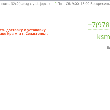
нного, 32с2(заезд с ул.Щорса)
Пн – Сб: 9:00–18:00 Воскресен
+7(978
ть доставку и установку
ике Крым и г. Севастополь
ksm
В